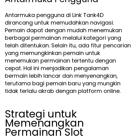
Antarmuka pengguna di Link Tank4D
dirancang untuk memudahkan navigasi.
Pemain dapat dengan mudah menemukan
berbagai permainan melalui kategori yang
telah ditentukan. Selain itu, ada fitur pencarian
yang memungkinkan pemain untuk
menemukan permainan tertentu dengan
cepat. Hal ini menjadikan pengalaman
bermain lebih lancar dan menyenangkan,
terutama bagi pemain baru yang mungkin
tidak terlalu akrab dengan platform online.
Strategi untuk
Memenangkan
Permainan Slot