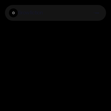
Growfiction
G