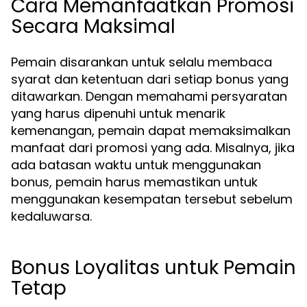
Cara Memanfaatkan Promosi
Secara Maksimal
Pemain disarankan untuk selalu membaca
syarat dan ketentuan dari setiap bonus yang
ditawarkan. Dengan memahami persyaratan
yang harus dipenuhi untuk menarik
kemenangan, pemain dapat memaksimalkan
manfaat dari promosi yang ada. Misalnya, jika
ada batasan waktu untuk menggunakan
bonus, pemain harus memastikan untuk
menggunakan kesempatan tersebut sebelum
kedaluwarsa.
Bonus Loyalitas untuk Pemain
Tetap