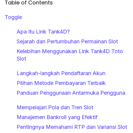
Table of Contents
Toggle
Apa Itu Link Tank4D?
Sejarah dan Pertumbuhan Permainan Slot
Kelebihan Menggunakan Link Tank4D Toto
Slot
Langkah-langkah Pendaftaran Akun
Pilihan Metode Pembayaran Terbaik
Panduan Penggunaan Antarmuka Pengguna
Mempelajari Pola dan Tren Slot
Manajemen Bankroll yang Efektif
Pentingnya Memahami RTP dan Variansi Slot