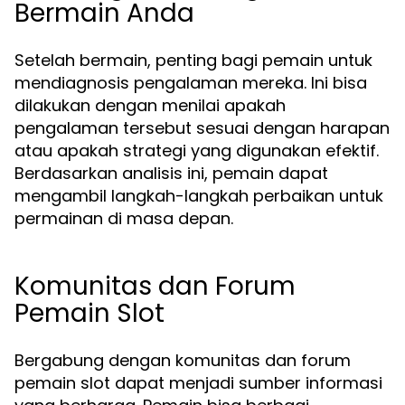
Bermain Anda
Setelah bermain, penting bagi pemain untuk
mendiagnosis pengalaman mereka. Ini bisa
dilakukan dengan menilai apakah
pengalaman tersebut sesuai dengan harapan
atau apakah strategi yang digunakan efektif.
Berdasarkan analisis ini, pemain dapat
mengambil langkah-langkah perbaikan untuk
permainan di masa depan.
Komunitas dan Forum
Pemain Slot
Bergabung dengan komunitas dan forum
pemain slot dapat menjadi sumber informasi