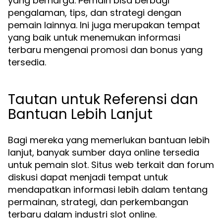
yang berharga. Pemain bisa berbagi
pengalaman, tips, dan strategi dengan
pemain lainnya. Ini juga merupakan tempat
yang baik untuk menemukan informasi
terbaru mengenai promosi dan bonus yang
tersedia.
Tautan untuk Referensi dan
Bantuan Lebih Lanjut
Bagi mereka yang memerlukan bantuan lebih
lanjut, banyak sumber daya online tersedia
untuk pemain slot. Situs web terkait dan forum
diskusi dapat menjadi tempat untuk
mendapatkan informasi lebih dalam tentang
permainan, strategi, dan perkembangan
terbaru dalam industri slot online.