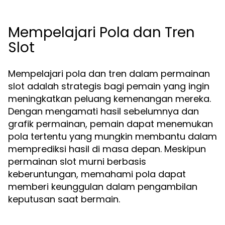
Mempelajari Pola dan Tren
Slot
Mempelajari pola dan tren dalam permainan
slot adalah strategis bagi pemain yang ingin
meningkatkan peluang kemenangan mereka.
Dengan mengamati hasil sebelumnya dan
grafik permainan, pemain dapat menemukan
pola tertentu yang mungkin membantu dalam
memprediksi hasil di masa depan. Meskipun
permainan slot murni berbasis
keberuntungan, memahami pola dapat
memberi keunggulan dalam pengambilan
keputusan saat bermain.