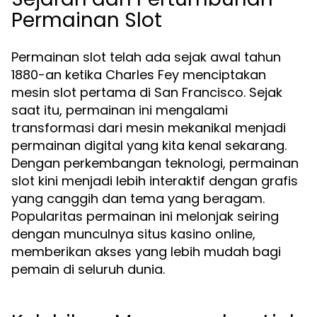
Permainan Slot
Permainan slot telah ada sejak awal tahun
1880-an ketika Charles Fey menciptakan
mesin slot pertama di San Francisco. Sejak
saat itu, permainan ini mengalami
transformasi dari mesin mekanikal menjadi
permainan digital yang kita kenal sekarang.
Dengan perkembangan teknologi, permainan
slot kini menjadi lebih interaktif dengan grafis
yang canggih dan tema yang beragam.
Popularitas permainan ini melonjak seiring
dengan munculnya situs kasino online,
memberikan akses yang lebih mudah bagi
pemain di seluruh dunia.