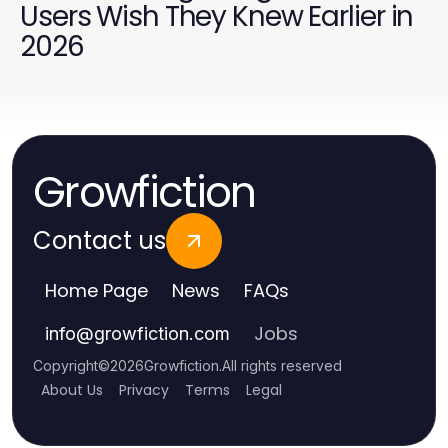
Users Wish They Knew Earlier in
2026
Growfiction
Contact us
Home Page
News
FAQs
Jobs
info
@
growfiction.com
Copyright
©
2026
Growfiction
.
All rights reserved
About Us
Privacy
Terms
Legal