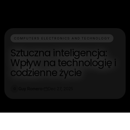
COMPUTERS ELECTRONICS AND TECHNOLOGY
Sztuczna inteligencja:
Wpływ na technologię i
codzienne życie
Guy Romero
Dec 27, 2025
G