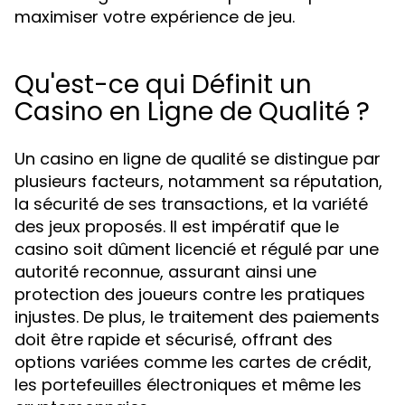
maximiser votre expérience de jeu.
Qu'est-ce qui Définit un
Casino en Ligne de Qualité ?
Un casino en ligne de qualité se distingue par
plusieurs facteurs, notamment sa réputation,
la sécurité de ses transactions, et la variété
des jeux proposés. Il est impératif que le
casino soit dûment licencié et régulé par une
autorité reconnue, assurant ainsi une
protection des joueurs contre les pratiques
injustes. De plus, le traitement des paiements
doit être rapide et sécurisé, offrant des
options variées comme les cartes de crédit,
les portefeuilles électroniques et même les