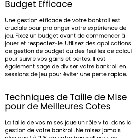
Budget Efficace
Une gestion efficace de votre bankroll est
cruciale pour prolonger votre expérience de
jeu. Fixez un budget avant de commencer à
jouer et respectez-le. Utilisez des applications
de gestion de budget ou des feuilles de calcul
pour suivre vos gains et pertes. Il est
également sage de diviser votre bankroll en
sessions de jeu pour éviter une perte rapide.
Techniques de Taille de Mise
pour de Meilleures Cotes
La taille de vos mises joue un rôle vital dans la
gestion de votre bankroll. Ne misez jamais
plus que 1 à 2 % de votre bankroll sur une