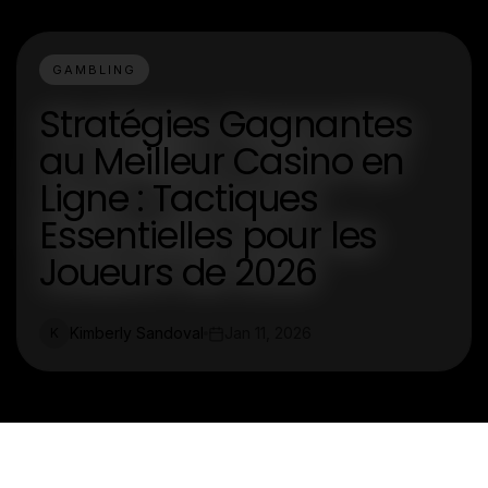
GAMBLING
Stratégies Gagnantes
au Meilleur Casino en
Ligne : Tactiques
Essentielles pour les
Joueurs de 2026
Kimberly Sandoval
Jan 11, 2026
K