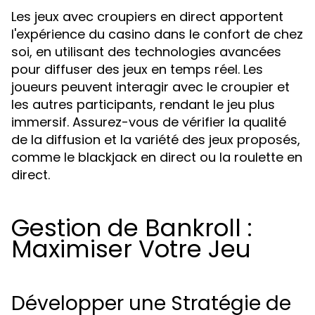
Les jeux avec croupiers en direct apportent
l'expérience du casino dans le confort de chez
soi, en utilisant des technologies avancées
pour diffuser des jeux en temps réel. Les
joueurs peuvent interagir avec le croupier et
les autres participants, rendant le jeu plus
immersif. Assurez-vous de vérifier la qualité
de la diffusion et la variété des jeux proposés,
comme le blackjack en direct ou la roulette en
direct.
Gestion de Bankroll :
Maximiser Votre Jeu
Développer une Stratégie de