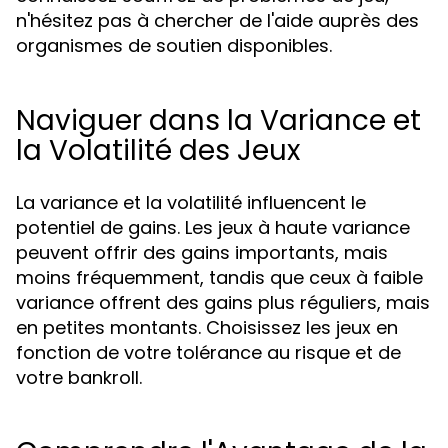
n'hésitez pas à chercher de l'aide auprès des
organismes de soutien disponibles.
Naviguer dans la Variance et
la Volatilité des Jeux
La variance et la volatilité influencent le
potentiel de gains. Les jeux à haute variance
peuvent offrir des gains importants, mais
moins fréquemment, tandis que ceux à faible
variance offrent des gains plus réguliers, mais
en petites montants. Choisissez les jeux en
fonction de votre tolérance au risque et de
votre bankroll.