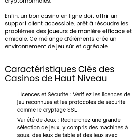
cryptomonnaies.
Enfin, un bon casino en ligne doit offrir un
support client accessible, prêt à résoudre les
problèmes des joueurs de manière efficace et
amicale. Ce mélange d’éléments crée un
environnement de jeu sûr et agréable.
Caractéristiques Clés des
Casinos de Haut Niveau
Licences et Sécurité :
Vérifiez les licences de
jeu reconnues et les protocoles de sécurité
comme le cryptage SSL.
Variété de Jeux :
Recherchez une grande
sélection de jeux, y compris des machines à
sous, des jeux de table et des jeux avec