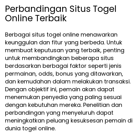
Perbandingan Situs Togel
Online Terbaik
Berbagai situs togel online menawarkan
keunggulan dan fitur yang berbeda. Untuk
membuat keputusan yang terbaik, penting
untuk membandingkan beberapa situs
berdasarkan berbagai faktor seperti jenis
permainan, odds, bonus yang ditawarkan,
dan kemudahan dalam melakukan transaksi.
Dengan objektif ini, pemain akan dapat
menemukan penyedia yang paling sesuai
dengan kebutuhan mereka. Penelitian dan
perbandingan yang menyeluruh dapat
meningkatkan peluang kesuksesan pemain di
dunia togel online.