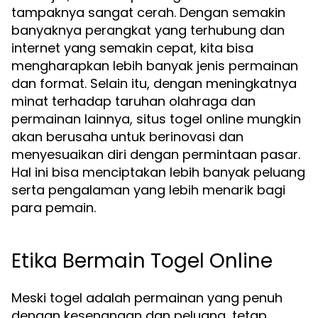
tampaknya sangat cerah. Dengan semakin
banyaknya perangkat yang terhubung dan
internet yang semakin cepat, kita bisa
mengharapkan lebih banyak jenis permainan
dan format. Selain itu, dengan meningkatnya
minat terhadap taruhan olahraga dan
permainan lainnya, situs togel online mungkin
akan berusaha untuk berinovasi dan
menyesuaikan diri dengan permintaan pasar.
Hal ini bisa menciptakan lebih banyak peluang
serta pengalaman yang lebih menarik bagi
para pemain.
Etika Bermain Togel Online
Meski togel adalah permainan yang penuh
dengan kesenangan dan peluang, tetap