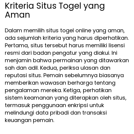
Kriteria Situs Togel yang
Aman
Dalam memilih situs togel online yang aman,
ada sejumlah kriteria yang harus diperhatikan.
Pertama, situs tersebut harus memiliki lisensi
resmi dari badan pengatur yang diakui. Ini
menjamin bahwa permainan yang ditawarkan
sah dan adil. Kedua, periksa ulasan dan
reputasi situs. Pemain sebelumnya biasanya
memberikan wawasan berharga tentang
pengalaman mereka. Ketiga, perhatikan
sistem keamanan yang diterapkan oleh situs,
termasuk penggunaan enkripsi untuk
melindungi data pribadi dan transaksi
keuangan pemain.