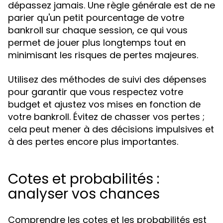
dépassez jamais. Une règle générale est de ne
parier qu'un petit pourcentage de votre
bankroll sur chaque session, ce qui vous
permet de jouer plus longtemps tout en
minimisant les risques de pertes majeures.
Utilisez des méthodes de suivi des dépenses
pour garantir que vous respectez votre
budget et ajustez vos mises en fonction de
votre bankroll. Évitez de chasser vos pertes ;
cela peut mener à des décisions impulsives et
à des pertes encore plus importantes.
Cotes et probabilités :
analyser vos chances
Comprendre les cotes et les probabilités est