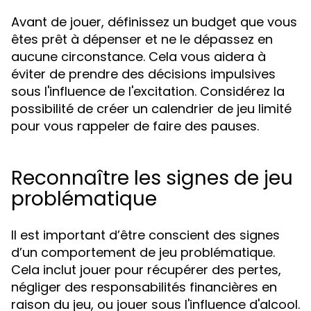
Avant de jouer, définissez un budget que vous
êtes prêt à dépenser et ne le dépassez en
aucune circonstance. Cela vous aidera à
éviter de prendre des décisions impulsives
sous l'influence de l'excitation. Considérez la
possibilité de créer un calendrier de jeu limité
pour vous rappeler de faire des pauses.
Reconnaître les signes de jeu
problématique
Il est important d’être conscient des signes
d’un comportement de jeu problématique.
Cela inclut jouer pour récupérer des pertes,
négliger des responsabilités financières en
raison du jeu, ou jouer sous l'influence d'alcool.