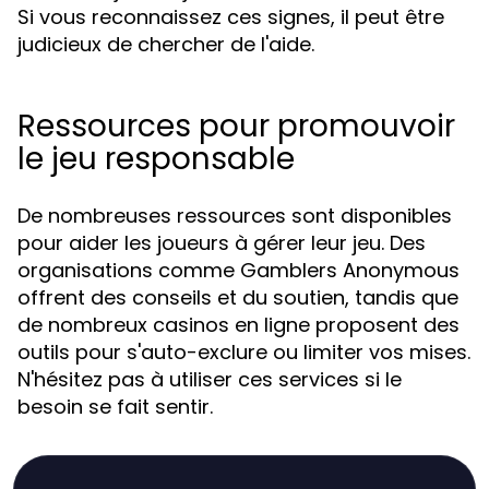
Si vous reconnaissez ces signes, il peut être
judicieux de chercher de l'aide.
Ressources pour promouvoir
le jeu responsable
De nombreuses ressources sont disponibles
pour aider les joueurs à gérer leur jeu. Des
organisations comme Gamblers Anonymous
offrent des conseils et du soutien, tandis que
de nombreux casinos en ligne proposent des
outils pour s'auto-exclure ou limiter vos mises.
N'hésitez pas à utiliser ces services si le
besoin se fait sentir.