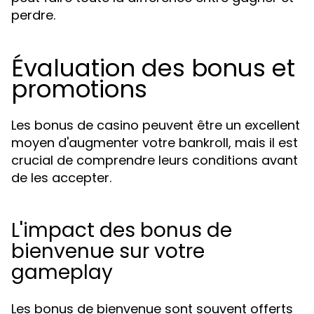
perdre.
Évaluation des bonus et
promotions
Les bonus de casino peuvent être un excellent
moyen d'augmenter votre bankroll, mais il est
crucial de comprendre leurs conditions avant
de les accepter.
L'impact des bonus de
bienvenue sur votre
gameplay
Les bonus de bienvenue sont souvent offerts