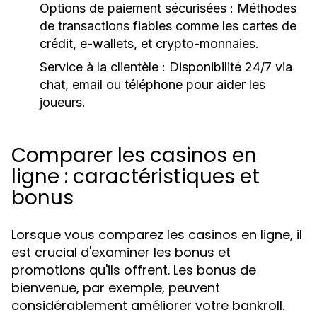
Options de paiement sécurisées :
Méthodes
de transactions fiables comme les cartes de
crédit, e-wallets, et crypto-monnaies.
Service à la clientèle :
Disponibilité 24/7 via
chat, email ou téléphone pour aider les
joueurs.
Comparer les casinos en
ligne : caractéristiques et
bonus
Lorsque vous comparez les casinos en ligne, il
est crucial d'examiner les bonus et
promotions qu'ils offrent. Les bonus de
bienvenue, par exemple, peuvent
considérablement améliorer votre bankroll.