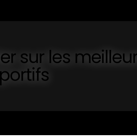
 sur les meilleu
portifs