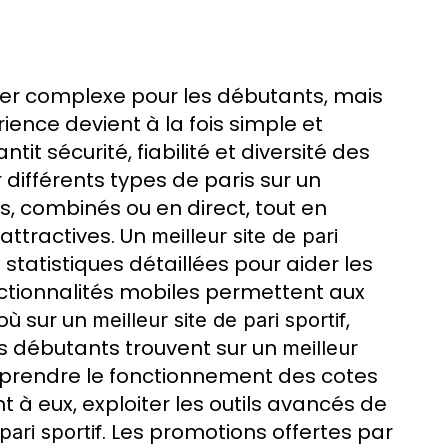
r complexe pour les débutants, mais
ience devient à la fois simple et
ntit sécurité, fiabilité et diversité des
 différents types de paris sur un
s, combinés ou en direct, tout en
attractives. Un
meilleur site de pari
statistiques détaillées pour aider les
nctionnalités mobiles permettent aux
 où sur un
,
meilleur site de pari sportif
Les débutants trouvent sur un
meilleur
mprendre le fonctionnement des cotes
t à eux, exploiter les outils avancés de
. Les promotions offertes par
pari sportif