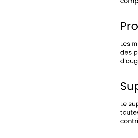
comp
Pr
Les
me
des p
d’aug
Sup
Le su
toute
contr