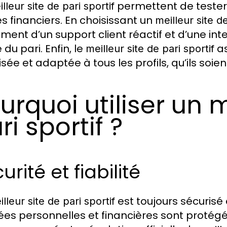
permettent de tester 
lleur site de pari sportif
es financiers. En choisissant un
meilleur site de
ment d’un support client réactif et d’une inte
du pari. Enfin, le
as
meilleur site de pari sportif
isée et adaptée à tous les profils, qu’ils soi
urquoi utiliser un m
ri sportif ?
urité et fiabilité
est toujours sécurisé 
lleur site de pari sportif
es personnelles et financières sont protég