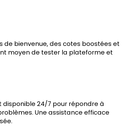
 de bienvenue, des cotes boostées et
ent moyen de tester la plateforme et
 disponible 24/7 pour répondre à
problèmes. Une assistance efficace
isée.