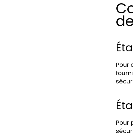
Co
de
Éta
Pour 
fourn
sécuri
Éta
Pour 
sécur