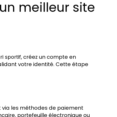
n meilleur site
, créez un compte en
ri sportif
lidant votre identité. Cette étape
ôt via les méthodes de paiement
ncaire, portefeuille électronique ou