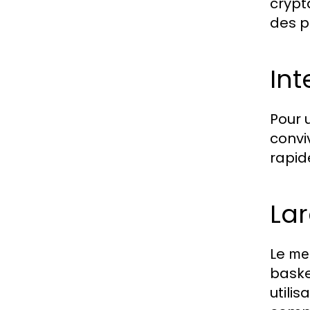
crypt
des p
Int
Pour 
conviv
rapid
Lar
Le
mei
baske
utili