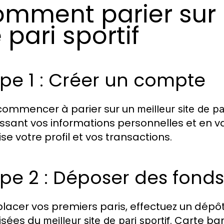
mment parier sur u
 pari sportif
pe 1 : Créer un compte
commencer à parier sur un
meilleur site de pa
issant vos informations personnelles et en va
se votre profil et vos transactions.
pe 2 : Déposer des fonds
placer vos premiers paris, effectuez un dép
isées du
. Carte ba
meilleur site de pari sportif