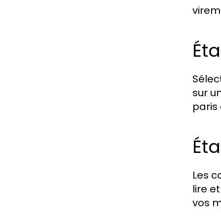
virem
Éta
Sélec
sur u
paris
Éta
Les c
lire e
vos m