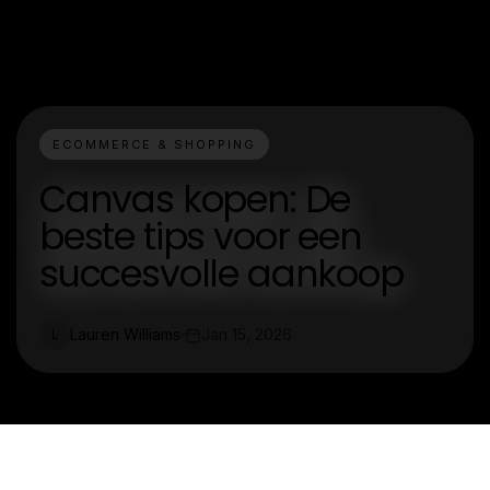
ECOMMERCE & SHOPPING
Canvas kopen: De
beste tips voor een
succesvolle aankoop
Lauren Williams
Jan 15, 2026
L