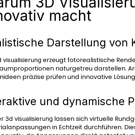
rum 3D Visualisier
novativ macht
listische Darstellung von
erzeugt fotorealistische Render
 visualisierung
aumproportionen naturgetreu darstellen. A
nideen präzise prüfen und innovative Lösungen
eraktive und dynamische 
er
lassen sich virtuelle Rund
3d visualisierung
ialanpassungen in Echtzeit durchführen. Dies 