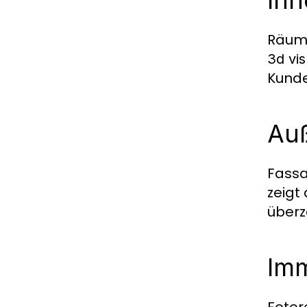
Inn
Räume
3d vis
Kunde
Auß
Fassa
zeigt
überz
Imm