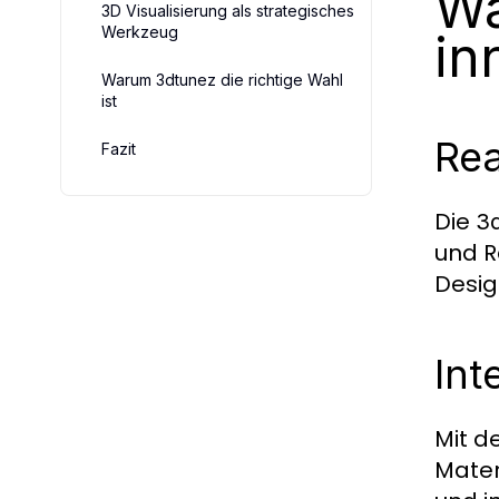
Wa
3D Visualisierung als strategisches
Werkzeug
in
Warum 3dtunez die richtige Wahl
ist
Rea
Fazit
Die
3d
und R
Desig
Int
Mit d
Mater