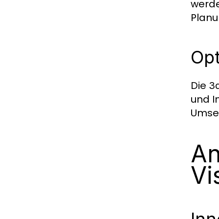
werde
Planu
Opt
Die
3d
und I
Umset
An
Vi