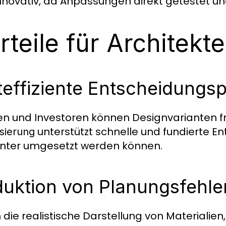
nnovativ, da Anpassungen direkt getestet u
rteile für Architek
teffiziente Entscheidungs
n und Investoren können Designvarianten frü
unterstützt schnelle und fundierte E
isierung
ienter umgesetzt werden können.
uktion von Planungsfehle
 die realistische Darstellung von Materialien