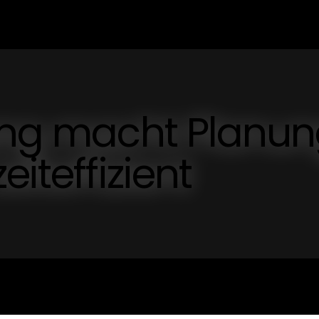
rung macht Planu
eiteffizient