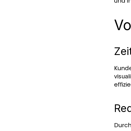
und i
Vo
Zei
Kunde
visual
effiz
Red
Durch