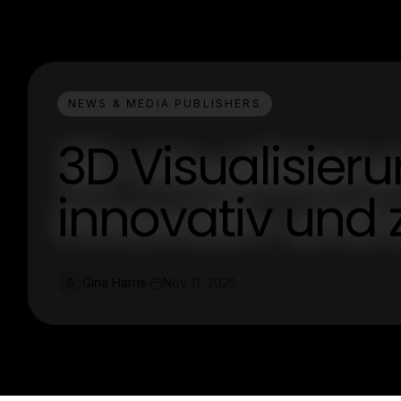
NEWS & MEDIA PUBLISHERS
3D Visualisie
innovativ und z
Gina Harris
Nov 11, 2025
G