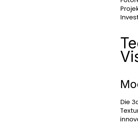
Fotor
Proje
Inves
Te
Vi
Mo
Die
3d
Textu
innova